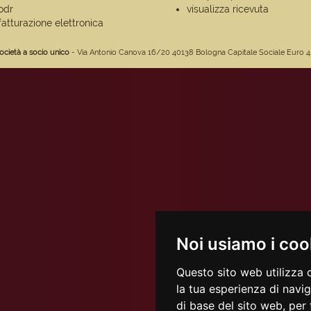
odr
visualizza ricevuta
fatturazione elettronica
ocietà a socio unico
- Via Antonio Canova 16/20 40138 Bologna Capitale Sociale Euro 4.675.
Noi usiamo i coo
Questo sito web utilizza 
la tua esperienza di navi
di base del sito web
,
per 