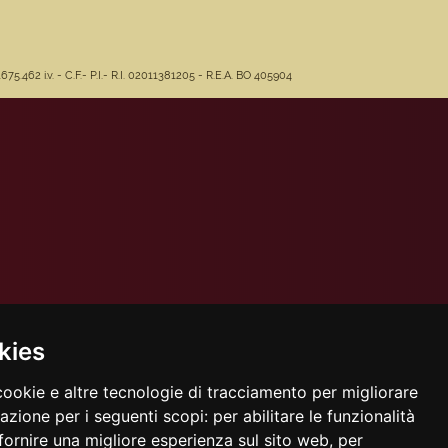
462 i.v. - C.F.- P.I.- R.I. 02011381205 - R.E.A. BO 405904
kies
cookie e altre tecnologie di tracciamento per migliorare
gazione per i seguenti scopi:
per abilitare le funzionalità
fornire una migliore esperienza sul sito web
,
per