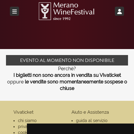
EVENTO AL MOMENTO NON DISPONIBILE
Perchè?
I biglietti non sono ancora in vendita su Vivaticket
oppure
le vendite sono momentaneamente sospese o
chiuse
Vivaticket
Aiuto e Assistenza
chi siamo
guida al servizio
privacy
domande frequenti
cookie
modalità di