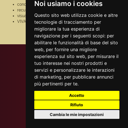
Noi usiamo i cookies
condizioni generali
pagamento
recupero prenotazioni
assistenza
Questo sito web utilizza cookie e altre
visualizza ricevuta
odr
VIVAforVoucher
tecnologie di tracciamento per
fatturazione
elettronica
migliorare la tua esperienza di
scelta spettacoli in
navigazione per i seguenti scopi:
per
abbonamento
abilitare le funzionalità di base del sito
web
,
per fornire una migliore
esperienza sul sito web
,
per misurare il
tuo interesse nei nostri prodotti e
servizi e personalizzare le interazioni
di marketing
,
per pubblicare annunci
più pertinenti per te
.
Accetto
Rifiuto
Cambia le mie impostazioni