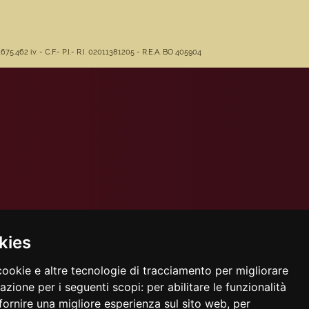
462 i.v. - C.F.- P.I.- R.I. 02011381205 - R.E.A. BO 405904
kies
cookie e altre tecnologie di tracciamento per migliorare
gazione per i seguenti scopi:
per abilitare le funzionalità
fornire una migliore esperienza sul sito web
,
per