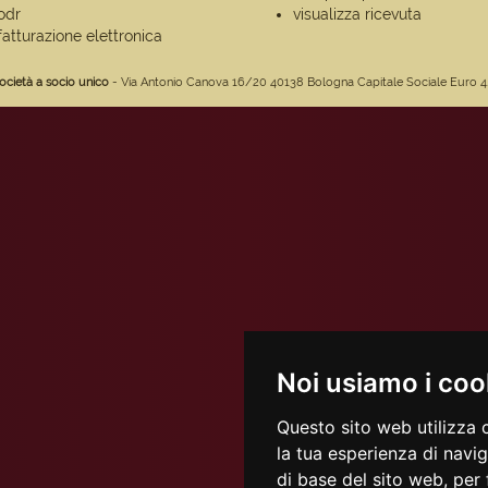
odr
visualizza ricevuta
fatturazione elettronica
ocietà a socio unico
- Via Antonio Canova 16/20 40138 Bologna Capitale Sociale Euro 4.675.
Noi usiamo i coo
Questo sito web utilizza 
la tua esperienza di navi
di base del sito web
,
per 