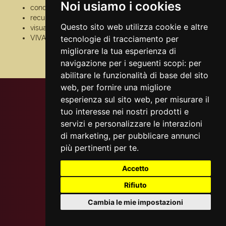
Noi usiamo i cookies
condizioni generali
pagamento
recupero prenotazioni
assistenza
Questo sito web utilizza cookie e altre
visualizza ricevuta
odr
VIVAforVoucher
tecnologie di tracciamento per
fatturazione
elettronica
migliorare la tua esperienza di
scelta spettacoli in
navigazione per i seguenti scopi:
per
abbonamento
abilitare le funzionalità di base del sito
web
,
per fornire una migliore
esperienza sul sito web
,
per misurare il
tuo interesse nei nostri prodotti e
servizi e personalizzare le interazioni
di marketing
,
per pubblicare annunci
più pertinenti per te
.
Accetto
Rifiuto
Cambia le mie impostazioni