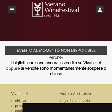
EVENTO AL MOMENTO NON DISPONIBILE
Perchè?
I biglietti non sono ancora in vendita su Vivaticket
oppure
le vendite sono momentaneamente sospese o
chiuse
Vivaticket
Aiuto e Assistenza
chi siamo
guida al servizio
privacy
domande frequenti
cookie
modalità di