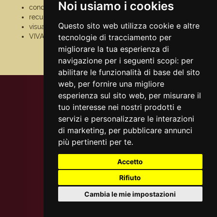
Noi usiamo i cookies
condizioni generali
pagamento
recupero prenotazioni
assistenza
Questo sito web utilizza cookie e altre
visualizza ricevuta
odr
VIVAforVoucher
tecnologie di tracciamento per
fatturazione
elettronica
migliorare la tua esperienza di
scelta spettacoli in
navigazione per i seguenti scopi:
per
abbonamento
abilitare le funzionalità di base del sito
web
,
per fornire una migliore
esperienza sul sito web
,
per misurare il
tuo interesse nei nostri prodotti e
servizi e personalizzare le interazioni
di marketing
,
per pubblicare annunci
più pertinenti per te
.
Accetto
Rifiuto
Cambia le mie impostazioni