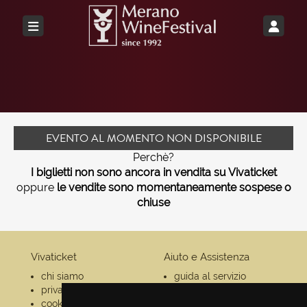
EVENTO AL MOMENTO NON DISPONIBILE
Perchè?
I biglietti non sono ancora in vendita su Vivaticket
oppure
le vendite sono momentaneamente sospese o
chiuse
Vivaticket
Aiuto e Assistenza
chi siamo
guida al servizio
privacy
domande frequenti
cookie
modalità di