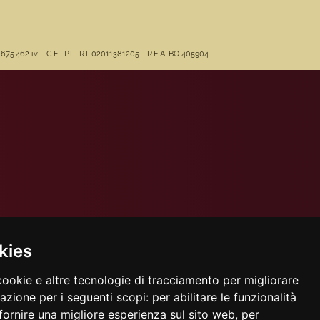
462 i.v. - C.F.- P.I.- R.I. 02011381205 - R.E.A. BO 405904
kies
cookie e altre tecnologie di tracciamento per migliorare
gazione per i seguenti scopi:
per abilitare le funzionalità
fornire una migliore esperienza sul sito web
,
per