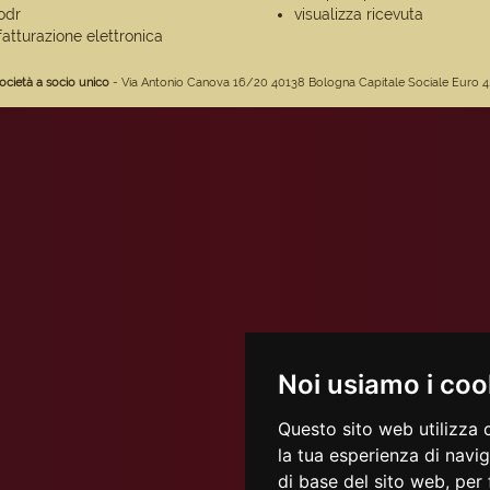
odr
visualizza ricevuta
fatturazione elettronica
ocietà a socio unico
- Via Antonio Canova 16/20 40138 Bologna Capitale Sociale Euro 4.675.
Noi usiamo i coo
Questo sito web utilizza 
la tua esperienza di navi
di base del sito web
,
per 