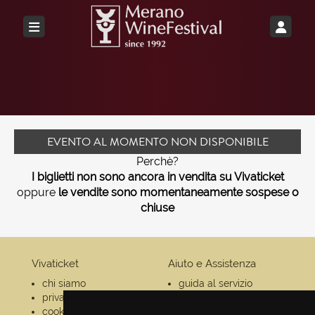
EVENTO AL MOMENTO NON DISPONIBILE
Perchè?
I biglietti non sono ancora in vendita su Vivaticket
oppure
le vendite sono momentaneamente sospese o
chiuse
Vivaticket
Aiuto e Assistenza
chi siamo
guida al servizio
privacy
domande frequenti
cookie
modalità di