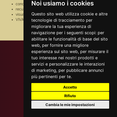
Noi usiamo i cookies
condizioni generali
pagamento
recupero prenotazioni
assistenza
Questo sito web utilizza cookie e altre
visualizza ricevuta
odr
VIVAforVoucher
tecnologie di tracciamento per
fatturazione
elettronica
migliorare la tua esperienza di
scelta spettacoli in
navigazione per i seguenti scopi:
per
abbonamento
abilitare le funzionalità di base del sito
web
,
per fornire una migliore
esperienza sul sito web
,
per misurare il
tuo interesse nei nostri prodotti e
servizi e personalizzare le interazioni
di marketing
,
per pubblicare annunci
più pertinenti per te
.
Accetto
Rifiuto
Cambia le mie impostazioni