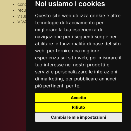
Noi usiamo i cookies
condizioni generali
pagamento
recupero prenotazioni
assistenza
Questo sito web utilizza cookie e altre
visualizza ricevuta
odr
VIVAforVoucher
tecnologie di tracciamento per
fatturazione
elettronica
migliorare la tua esperienza di
scelta spettacoli in
navigazione per i seguenti scopi:
per
abbonamento
abilitare le funzionalità di base del sito
web
,
per fornire una migliore
esperienza sul sito web
,
per misurare il
tuo interesse nei nostri prodotti e
servizi e personalizzare le interazioni
di marketing
,
per pubblicare annunci
più pertinenti per te
.
Accetto
Rifiuto
Cambia le mie impostazioni