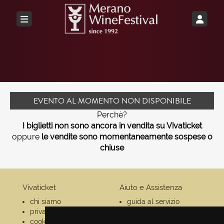
EVENTO AL MOMENTO NON DISPONIBILE
Perchè?
I biglietti non sono ancora in vendita su Vivaticket
oppure
le vendite sono momentaneamente sospese o
chiuse
Vivaticket
Aiuto e Assistenza
chi siamo
guida al servizio
privacy
domande frequenti
cookie
modalità di