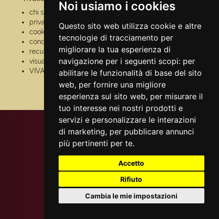
Noi usiamo i cookies
chi siamo
guida al servizio
privacy
domande frequenti
Questo sito web utilizza cookie e altre
cookie
modalità di
tecnologie di tracciamento per
condizioni generali
pagamento
migliorare la tua esperienza di
recupero prenotazioni
assistenza
navigazione per i seguenti scopi:
per
visualizza ricevuta
odr
VIVAforVoucher
fatturazione
abilitare le funzionalità di base del sito
elettronica
web
,
per fornire una migliore
scelta spettacoli in
esperienza sul sito web
,
per misurare il
abbonamento
tuo interesse nei nostri prodotti e
servizi e personalizzare le interazioni
di marketing
,
per pubblicare annunci
più pertinenti per te
.
Accetto
Rifiuto
Cambia le mie impostazioni