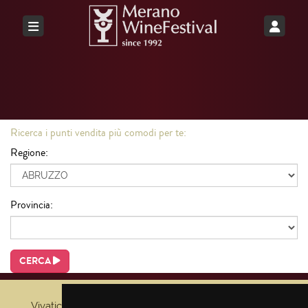
Ricerca i punti vendita più comodi per te:
Regione:
Provincia:
CERCA
Vivaticket
Aiuto e Assistenza